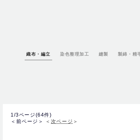
織布・編立
染色整理加工
縫製
製綿・精
1/3ページ(64件)
＜前ページ＞
＜
次ページ
＞