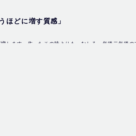
うほどに増す質感」
が増します。作ったその時よりも、むしろ一年後二年後の
うのが和紙の一つの特徴ですね。
衰えない、劣化しにくいということが魅力です。薬品を使
強いまま何年ももつわけです。 素材の違いでもありま
う、人間の五感から生み出されているものであるというこ
気がします。
人の美学がきちんと存在している。そういったことが、和
あるということなんです。