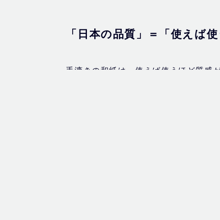
「日本の品質」＝「使えば使
手漉きの和紙は、使えば使うほど質感
が、質感が落ち着き、深みを増すとい
もう一つは、使っても使っても強度が
いない、パルプを混入していないから、
ど、一点一点丁寧に作られているとい
が、大きな違いに繋がっているような
物の背景に職人さんの精神性とか日本
限らずいろんな日本のモノ作りの中に 