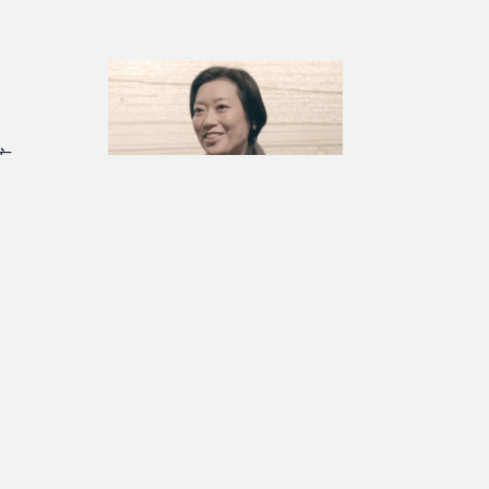
方
って
すけれ
と
紙に