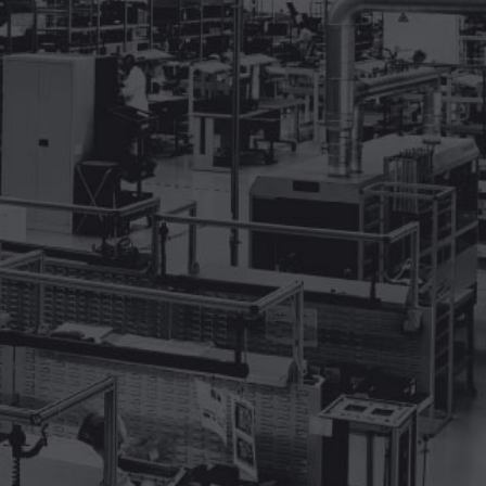
About
J ∞ QUALITYとは
Interview
インタビュー
Company List
承認企業一覧
Business
J ∞ QUALITY事業
En