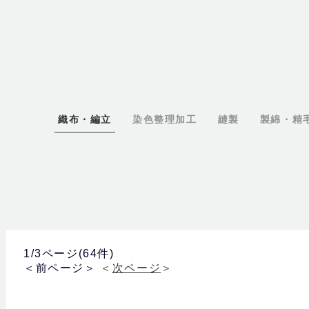
織布・編立
染色整理加工
縫製
製綿・精
1/3ページ(64件)
＜前ページ＞
＜
次ページ
＞